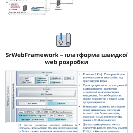
SrWebFramework – платформа швидкої
web розробки