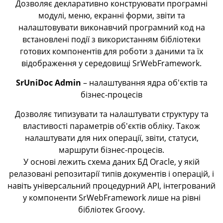
Дозволяє декларативно конструювати програмні
модулі, меню, екранні форми, звіти та
налаштовувати виконавчий програмний код на
встановлені події з використанням бібліотеки
готових компонентів для роботи з даними та їх
відображення у середовищі SrWebFramework.
SrUniDoc Admin
– налаштування ядра об'єктів та
бізнес-процесів
Дозволяє типизувати та налаштувати структуру та
властивості параметрів об'єктів обліку. Також
налаштувати для них операції, звіти, статуси,
маршрути бізнес-процесів.
У основі лежить схема даних БД Oracle, у якій
релазовані репозитарії типів документів і операцій, і
навіть універсальний процедурний API, інтегрований
у компоненти SrWebFramework лише на рівні
бібліотек Groovy.